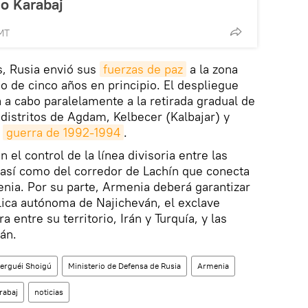
o Karabaj
MT
s, Rusia envió sus
fuerzas de paz
a la zona
do de cinco años en principio. El despliegue
 a cabo paralelamente a la retirada gradual de
distritos de Agdam, Kelbecer (Kalbajar) y
a
guerra de 1992-1994
.
 el control de la línea divisoria entre las
 así como del corredor de Lachín que conecta
nia. Por su parte, Armenia deberá garantizar
blica autónoma de Najicheván, el exclave
 entre su territorio, Irán y Turquía, y las
án.
erguéi Shoigú
Ministerio de Defensa de Rusia
Armenia
rabaj
noticias