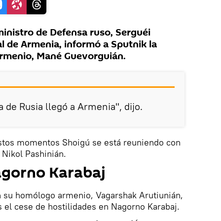
inistro de Defensa ruso, Serguéi
tal de Armenia, informó a Sputnik la
armenio, Mané Guevorguián.
 de Rusia llegó a Armenia", dijo.
estos momentos Shoigú se está reuniendo con
 Nikol Pashinián.
agorno Karabaj
n su homólogo armenio, Vagarshak Arutiunián,
ís el cese de hostilidades en Nagorno Karabaj.