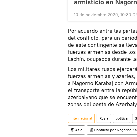
armisticio en Nagorn
10 de noviembre 2020, 10:30 G
Por acuerdo entre las parte
del conflicto, para un perio
de este contingente se lleva
fuerzas armenias desde los 
Lachín, ocupados durante l
Los militares rusos ejercerán
fuerzas armenias y azeríes,
a Nagorno Karabaj con Arme
el transporte entre la repú
azerbaiyano que se encuentra
zonas del oeste de Azerbaiy
Internacional
Rusia
política
S
🌏 Asia
📰 Conflicto por Nagorno Ka