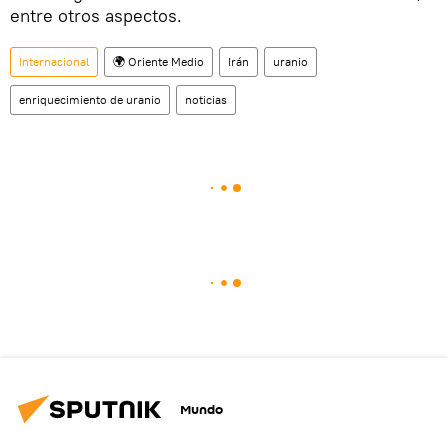
entre otros aspectos.
Internacional
🌍 Oriente Medio
Irán
uranio
enriquecimiento de uranio
noticias
Mundo