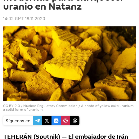
uranio en Natanz
14:02 GMT 18.11.2020
CC BY 2.0
/
Nuclear Regulatory Commission
/
A photo of yellow cake uranium,
a solid form of uranium
Síguenos en
TEHERÁN (Sputnik) — El embajador de Irán