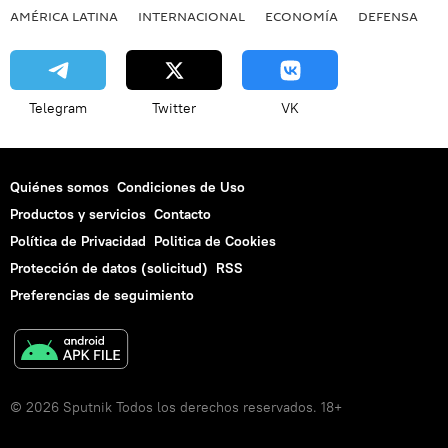
AMÉRICA LATINA
INTERNACIONAL
ECONOMÍA
DEFENSA
M
Telegram
Twitter
VK
Quiénes somos
Condiciones de Uso
Productos y servicios
Contacto
Política de Privacidad
Politica de Cookies
Protección de datos (solicitud)
RSS
Preferencias de seguimiento
© 2026 Sputnik Todos los derechos reservados. 18+