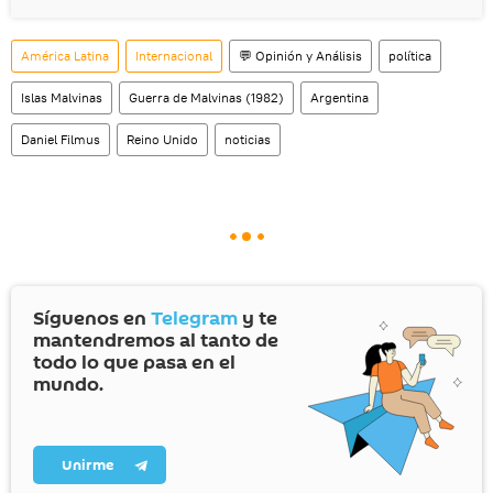
América Latina
Internacional
💬 Opinión y Análisis
política
Islas Malvinas
Guerra de Malvinas (1982)
Argentina
Daniel Filmus
Reino Unido
noticias
Síguenos en
Telegram
y te
mantendremos al tanto de
todo lo que pasa en el
mundo.
Unirme