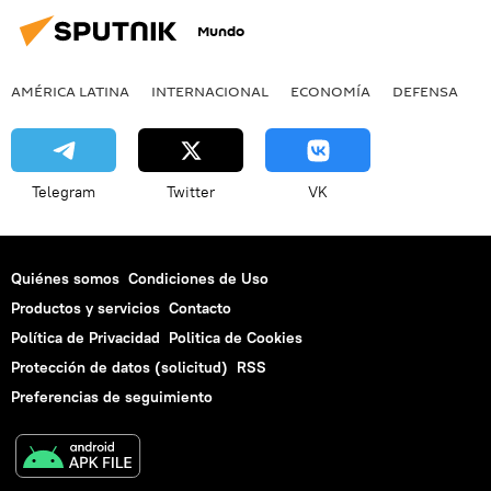
Mundo
AMÉRICA LATINA
INTERNACIONAL
ECONOMÍA
DEFENSA
M
Telegram
Twitter
VK
Quiénes somos
Condiciones de Uso
Productos y servicios
Contacto
Política de Privacidad
Politica de Cookies
Protección de datos (solicitud)
RSS
Preferencias de seguimiento