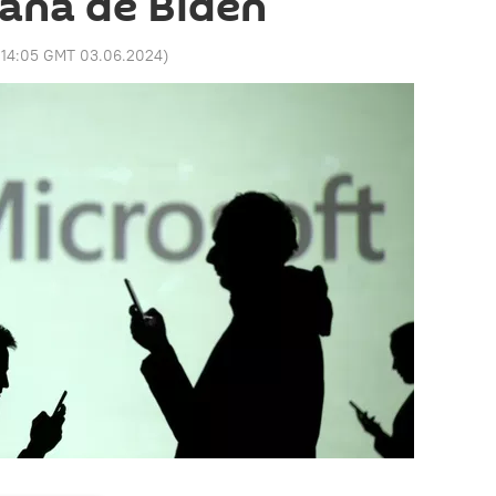
aña de Biden
:
14:05 GMT 03.06.2024
)