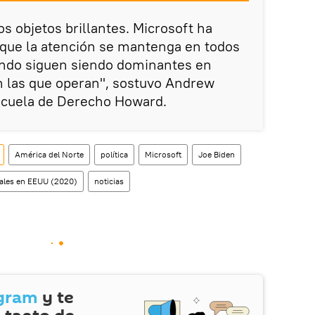
los objetos brillantes. Microsoft ha
 que la atención se mantenga en todos
ando siguen siendo dominantes en
n las que operan", sostuvo Andrew
Escuela de Derecho Howard.
América del Norte
política
Microsoft
Joe Biden
iales en EEUU (2020)
noticias
gram
y te