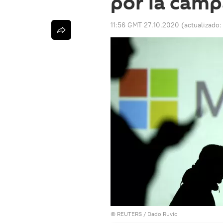
por la camp
11:56 GMT 27.10.2020
(actualizado
©
REUTERS
/ Dado Ruvic