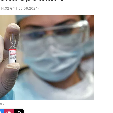
:
14:02 GMT 03.06.2024
)
dia