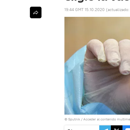
19:44 GMT 15.10.2020
(actualizado
© Sputnik
/
Acceder al contenido multime