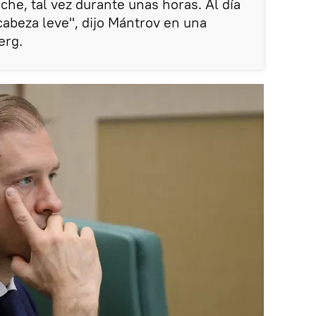
oche, tal vez durante unas horas. Al día
cabeza leve", dijo Mántrov en una
erg.