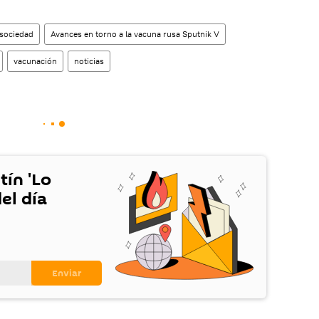
sociedad
Avances en torno a la vacuna rusa Sputnik V
vacunación
noticias
tín 'Lo
el día