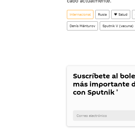
cabo actualmente.
Internacional
Rusia
💗 Salud
Denís Mánturov
Sputnik V (vacuna)
Suscríbete al bole
más importante d
con Sputnik '