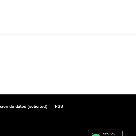
ción de datos (solicitud)
RSS