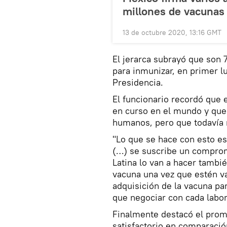
millones de vacunas
13 de octubre 2020, 13:16 GMT
El jerarca subrayó que son 7
para inmunizar, en primer lu
Presidencia.
El funcionario recordó que 
en curso en el mundo y que 
humanos, pero que todavía n
"Lo que se hace con esto e
(…) se suscribe un comprom
Latina lo van a hacer tambié
vacuna una vez que estén va
adquisición de la vacuna pa
que negociar con cada labora
Finalmente destacó el prome
satisfactorio en comparació