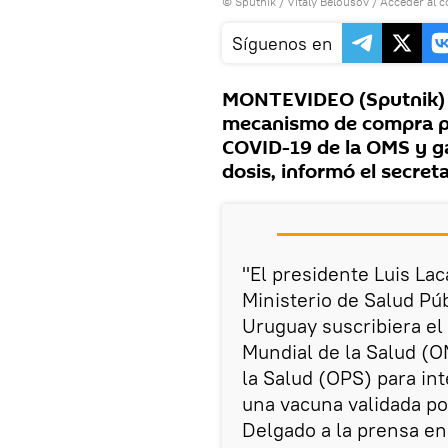
© Sputnik / Vitaly Belousov
/
Acceder al 
Síguenos en
MONTEVIDEO (Sputnik) —
mecanismo de compra po
COVID-19 de la OMS y ga
dosis, informó el secret
"El presidente Luis Lac
Ministerio de Salud Púb
Uruguay suscribiera e
Mundial de la Salud (
la Salud (OPS) para int
una vacuna validada p
Delgado a la prensa en