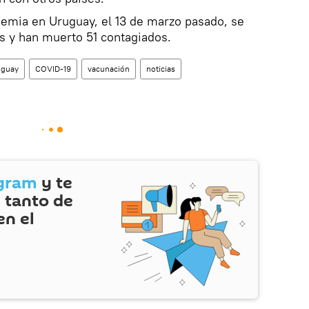
mia en Uruguay, el 13 de marzo pasado, se
s y han muerto 51 contagiados.
uguay
COVID-19
vacunación
noticias
gram
y te
 tanto de
en el