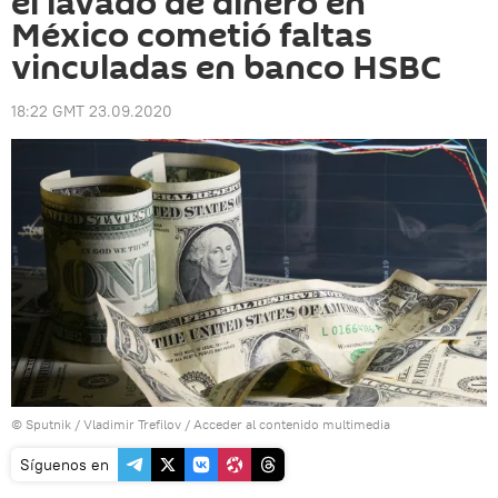
el lavado de dinero en
México cometió faltas
vinculadas en banco HSBC
18:22 GMT 23.09.2020
© Sputnik / Vladimir Trefilov
/
Acceder al contenido multimedia
Síguenos en