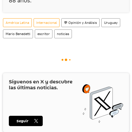
88 años.
América Latina
Internacional
💬 Opinión y Análisis
Uruguay
Mario Benedetti
escritor
noticias
Síguenos en
X
y descubre
las últimas noticias.
Seguir