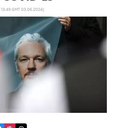
:
13:49 GMT 03.06.2024
)