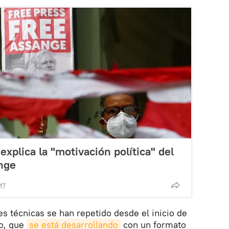
xplica la "motivación política" del
nge
MT
des técnicas se han repetido desde el inicio de
io, que
se está desarrollando
con un formato