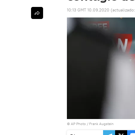
10:13 GMT 10.09.2020
(actualizado
© AP Photo / Frank Augstein