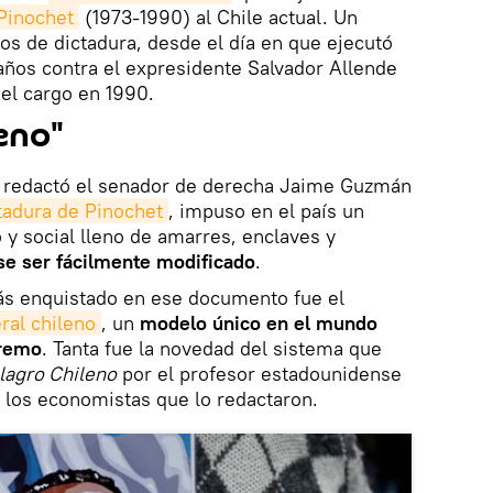
Pinochet
(1973-1990) al Chile actual. Un
ños de dictadura, desde el día en que ejecutó
años contra el expresidente Salvador Allende
 el cargo en 1990.
leno"
ue redactó el senador de derecha Jaime Guzmán
ctadura de Pinochet
, impuso en el país un
 y social lleno de amarres, enclaves y
se ser fácilmente modificado
.
ás enquistado en ese documento fue el
ral chileno
, un
modelo único en el mundo
tremo
. Tanta fue la novedad del sistema que
ilagro Chileno
por el profesor estadounidense
 los economistas que lo redactaron.