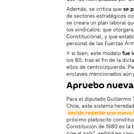
Además, se critica que
se p
de sectores estratégicos com
se creara un plan laboral qu
los sindicatos; que otorgar
Constitucional, y que establ
personal de las Fuerzas Ar
Y si bien, este modelo
fue 
los 80, tras el fin de la di
ellos de centroizquierda. P
enclaves mencionados aún 
Apruebo nueva
Para el diputado Guillermo T
Chile, este sistema heredad
decide redactar una nueva 
próximo plebiscito constituc
Constitución de 1980 es la b
rige al país", señaló en con