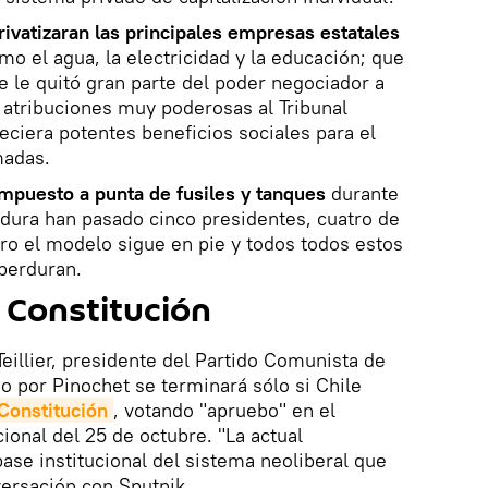
rivatizaran las principales empresas estatales
o el agua, la electricidad y la educación; que
e le quitó gran parte del poder negociador a
a atribuciones muy poderosas al Tribunal
eciera potentes beneficios sociales para el
madas.
impuesto a punta de fusiles y tanques
durante
ctadura han pasado cinco presidentes, cuatro de
ero el modelo sigue en pie y todos todos estos
perduran.
 Constitución
eillier, presidente del Partido Comunista de
o por Pinochet se terminará sólo si Chile
Constitución
, votando "apruebo" en el
ional del 25 de octubre. "La actual
ase institucional del sistema neoliberal que
versación con Sputnik.