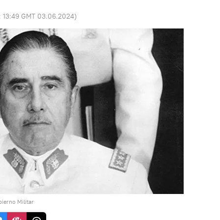
:
13:49 GMT 03.06.2024
)
ierno Militar