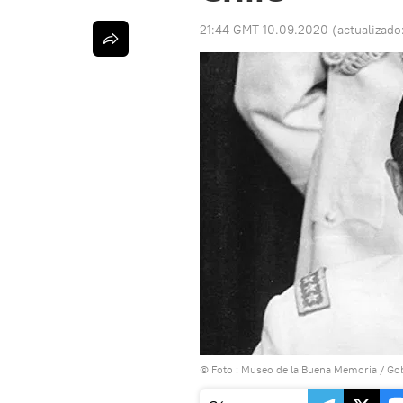
21:44 GMT 10.09.2020
(actualizado
© Foto :
Museo de la Buena Memoria
/
Gob