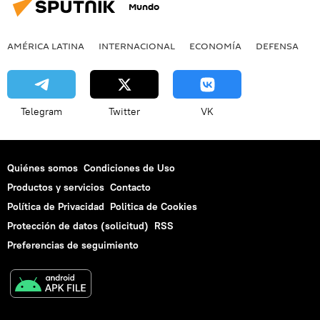
Mundo
AMÉRICA LATINA
INTERNACIONAL
ECONOMÍA
DEFENSA
M
Telegram
Twitter
VK
Quiénes somos
Condiciones de Uso
Productos y servicios
Contacto
Política de Privacidad
Politica de Cookies
Protección de datos (solicitud)
RSS
Preferencias de seguimiento