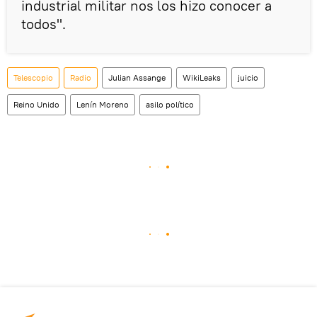
industrial militar nos los hizo conocer a
todos".
Telescopio
Radio
Julian Assange
WikiLeaks
juicio
Reino Unido
Lenín Moreno
asilo político