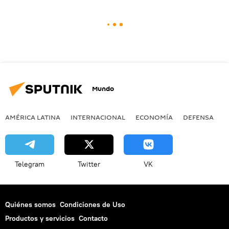
Mundo
AMÉRICA LATINA
INTERNACIONAL
ECONOMÍA
DEFENSA
M
Telegram
Twitter
VK
Quiénes somos
Condiciones de Uso
Productos y servicios
Contacto