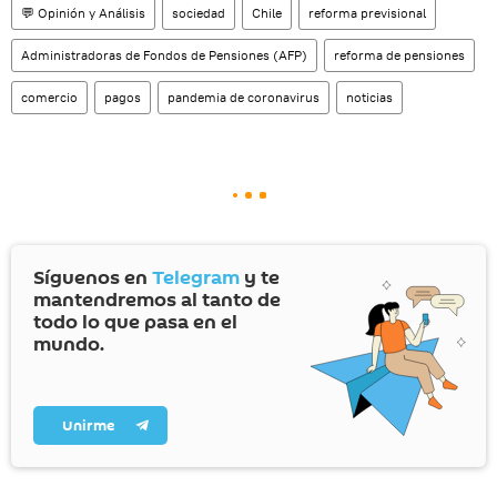
💬 Opinión y Análisis
sociedad
Chile
reforma previsional
Administradoras de Fondos de Pensiones (AFP)
reforma de pensiones
comercio
pagos
pandemia de coronavirus
noticias
Síguenos en
Telegram
y te
mantendremos al tanto de
todo lo que pasa en el
mundo.
Unirme