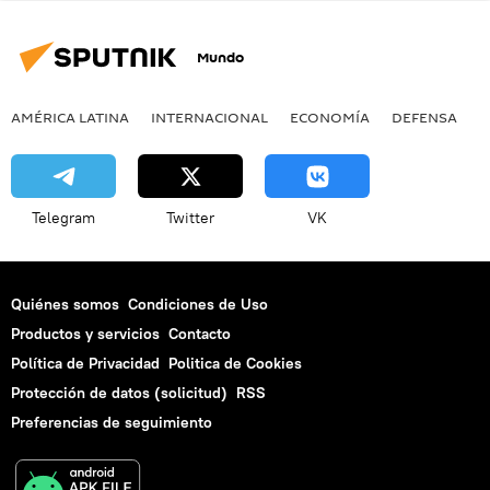
Mundo
AMÉRICA LATINA
INTERNACIONAL
ECONOMÍA
DEFENSA
M
Telegram
Twitter
VK
Quiénes somos
Condiciones de Uso
Productos y servicios
Contacto
Política de Privacidad
Politica de Cookies
Protección de datos (solicitud)
RSS
Preferencias de seguimiento