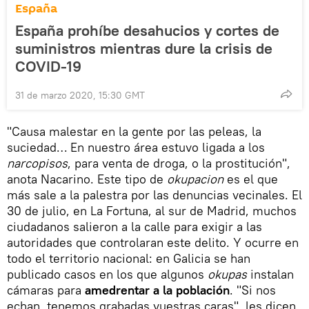
España
España prohíbe desahucios y cortes de
suministros mientras dure la crisis de
COVID-19
31 de marzo 2020, 15:30 GMT
"Causa malestar en la gente por las peleas, la
suciedad… En nuestro área estuvo ligada a los
narcopisos
, para venta de droga, o la prostitución",
anota Nacarino. Este tipo de
okupacion
es el que
más sale a la palestra por las denuncias vecinales. El
30 de julio, en La Fortuna, al sur de Madrid, muchos
ciudadanos salieron a la calle para exigir a las
autoridades que controlaran este delito. Y ocurre en
todo el territorio nacional: en Galicia se han
publicado casos en los que algunos
okupas
instalan
cámaras para
amedrentar a la población
. "Si nos
echan, tenemos grabadas vuestras caras", les dicen.