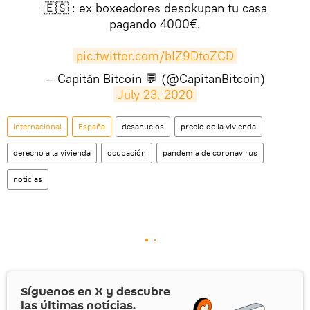
🇪🇸 : ex boxeadores desokupan tu casa
pagando 4000€.
pic.twitter.com/bIZ9DtoZCD
— Capitán Bitcoin 💬 (@CapitanBitcoin)
July 23, 2020
Internacional
España
desahucios
precio de la vivienda
derecho a la vivienda
ocupación
pandemia de coronavirus
noticias
Síguenos en
X
y descubre
las últimas noticias.