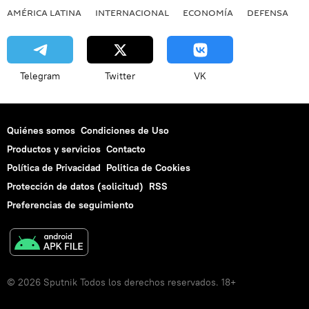
AMÉRICA LATINA
INTERNACIONAL
ECONOMÍA
DEFENSA
M
Telegram
Twitter
VK
Quiénes somos
Condiciones de Uso
Productos y servicios
Contacto
Política de Privacidad
Politica de Cookies
Protección de datos (solicitud)
RSS
Preferencias de seguimiento
© 2026 Sputnik Todos los derechos reservados. 18+