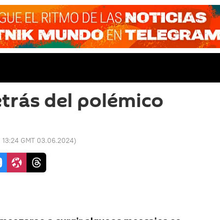
trás del polémico
:
13:24 GMT 03.06.2024
)