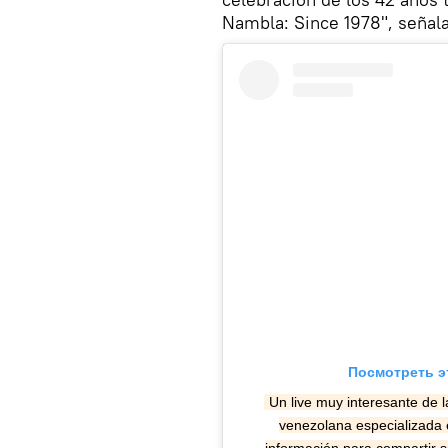
Nambla: Since 1978", señala
Посмотреть э
Un live muy interesante de 
venezolana especializada e