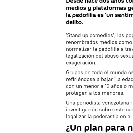
Desde hace dos años co
medios y plataformas g
la pedofilia es 'un senti
delito.
'Stand up comedies', las po
renombrados medios como B
normalizar la pedofilia a t
legalización del abuso sexu
exageración.
Grupos en todo el mundo os
refiriéndose a bajar
"la eda
con un menor a 12 años o m
protegen a los menores.
Una periodista venezolana r
investigación sobre este c
legalizar la pederastia en e
¿Un plan para n