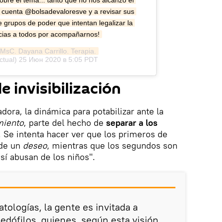
bre el tema... tanto que no nos alcanzó el 
su cuenta @bolsadevaloresve y a revisar sus 
grupos de poder que intentan legalizar la 
racias a todos por acompañarnos!
 MsC. Dayana Carrillo. Terapia.
ctual)
25 Июн 2020 в 5:05 PDT
 invisibilización
adora, la dinámica para potabilizar ante la
iento
, parte del hecho de
separar a los
. Se intenta hacer ver que los primeros de
 de un
deseo
, mientras que los segundos son
í abusan de los niños".
atologías, la gente es invitada a
dófilos, quienes, según esta visión,