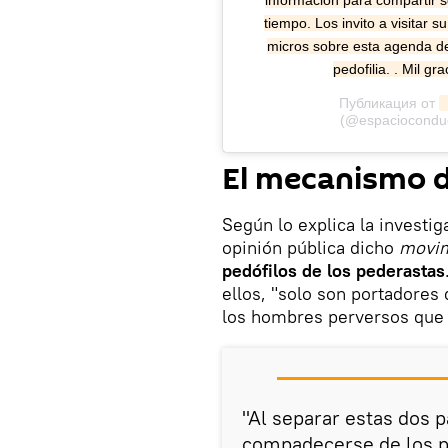
información para compartir so
tiempo. Los invito a visitar 
micros sobre esta agenda de 
pedofilia. . Mil g
Публикация от
(@espaciocondu
El mecanismo de
Según lo explica la investig
opinión pública dicho
movim
pedófilos de los pederastas
ellos,
"solo son portadores
los hombres perversos que s
"Al separar estas dos p
compadecerse de los pe