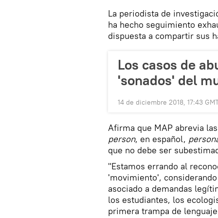
La periodista de investigac
ha hecho seguimiento exhau
dispuesta a compartir sus h
Los casos de abu
'sonados' del m
14 de diciembre 2018, 17:43 GM
Afirma que MAP abrevia las
person
, en español,
persona
que no debe ser subestima
"Estamos errando al reconoc
'movimiento', considerando
asociado a demandas legítim
los estudiantes, los ecolog
primera trampa de lenguaje,