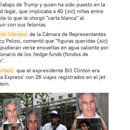
rabajo de Trump y quien ha sido puesto en la
d legal, que implicaba a 40 (
sic
) niñas entre
ble lo que le otorgó "carta blanca" al
uir con sus felonías.
ente lideresa
de la Cámara de Representantes
y Pelosi, comentó que "figuras queridas (
sic
)
o pudieran verse envueltas en agua caliente por
lonario de los
hedge funds
(fondos de
n".
ortado
que el expresidente Bill Clinton era
ta Express' con 26 viajes registrados en el jet
tein.