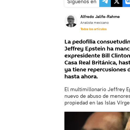
Síguenos en
Alfredo Jalife-Rahme
Analista mexicano
Todos los artículos
La pedofilia consuetudin
Jeffrey Epstein ha manci
expresidente Bill Clinto
Casa Real Británica, has
ya tiene repercusiones d
hasta ahora.
El multimillonario Jeffrey 
nuevo de abuso de menores 
propiedad en las Islas Vírg