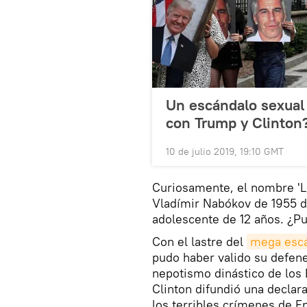
Un escándalo sexual
con Trump y Clinton
10 de julio 2019, 19:10 GMT
Curiosamente, el nombre 'Lo
Vladímir Nabókov de 1955 d
adolescente de 12 años. ¿Pu
Con el lastre del
mega escá
pudo haber valido su defene
nepotismo dinástico de los 
Clinton difundió una declar
los terribles crímenes de Ep