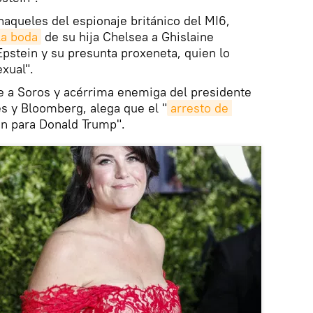
naqueles del espionaje británico del MI6,
 la boda
de su hija Chelsea a Ghislaine
Epstein y su presunta proxeneta, quien lo
exual".
e a Soros y acérrima enemiga del presidente
s y Bloomberg, alega que el "
arresto de 
n para Donald Trump".