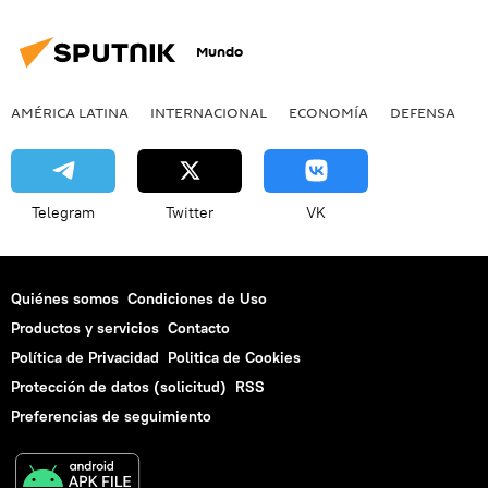
Mundo
AMÉRICA LATINA
INTERNACIONAL
ECONOMÍA
DEFENSA
M
Telegram
Twitter
VK
Quiénes somos
Condiciones de Uso
Productos y servicios
Contacto
Política de Privacidad
Politica de Cookies
Protección de datos (solicitud)
RSS
Preferencias de seguimiento