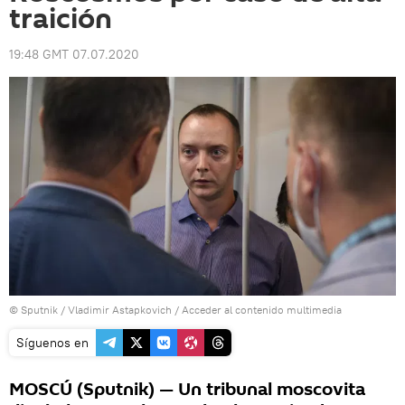
traición
19:48 GMT 07.07.2020
© Sputnik / Vladimir Astapkovich
/
Acceder al contenido multimedia
Síguenos en
MOSCÚ (Sputnik) — Un tribunal moscovita