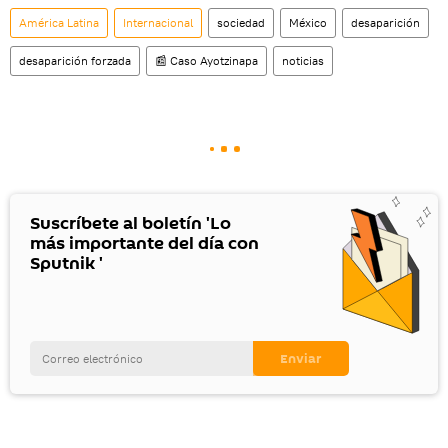
América Latina
Internacional
sociedad
México
desaparición
desaparición forzada
📰 Caso Ayotzinapa
noticias
Suscríbete al boletín 'Lo
más importante del día con
Sputnik '