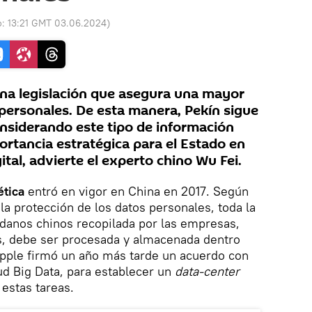
o:
13:21 GMT 03.06.2024
)
na legislación que asegura una mayor
 personales. De esta manera, Pekín sigue
onsiderando este tipo de información
rtancia estratégica para el Estado en
al, advierte el experto chino Wu Fei.
ética
entró en vigor en China en 2017. Según
 la protección de los datos personales, toda la
adanos chinos recopilada por las empresas,
es, debe ser procesada y almacenada dentro
, Apple firmó un año más tarde un acuerdo con
ud Big Data, para establecer un
data-center
 estas tareas.