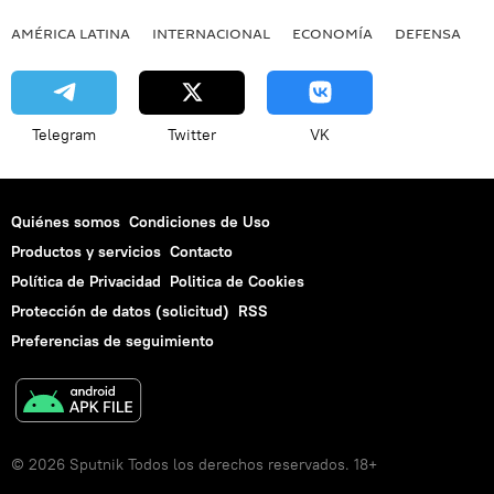
AMÉRICA LATINA
INTERNACIONAL
ECONOMÍA
DEFENSA
M
Telegram
Twitter
VK
Quiénes somos
Condiciones de Uso
Productos y servicios
Contacto
Política de Privacidad
Politica de Cookies
Protección de datos (solicitud)
RSS
Preferencias de seguimiento
© 2026 Sputnik Todos los derechos reservados. 18+