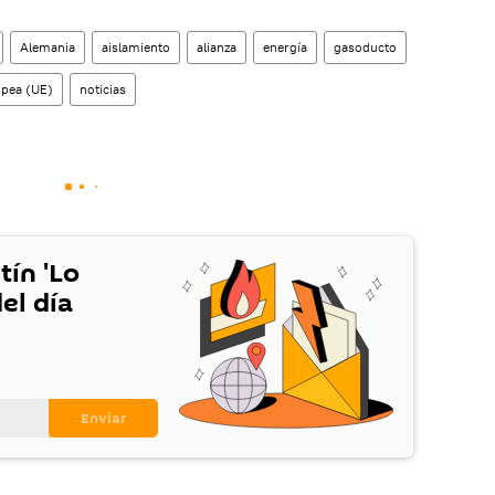
Alemania
aislamiento
alianza
energía
gasoducto
pea (UE)
noticias
tín 'Lo
el día