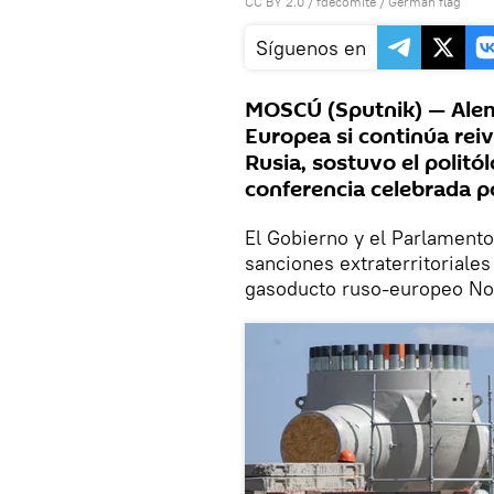
CC BY 2.0
/
fdecomite
/
German flag
Síguenos en
MOSCÚ (Sputnik) — Alema
Europea si continúa reiv
Rusia, sostuvo el polit
conferencia celebrada p
El Gobierno y el Parlament
sanciones extraterritoriale
gasoducto ruso-europeo No