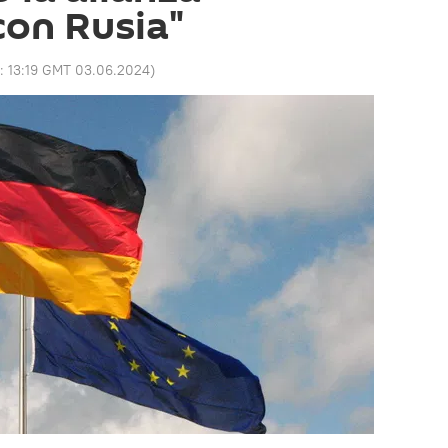
con Rusia"
o:
13:19 GMT 03.06.2024
)