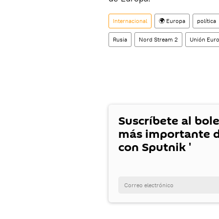
Internacional
🌍 Europa
política
Rusia
Nord Stream 2
Unión Euro
Suscríbete al bole
más importante d
con Sputnik '