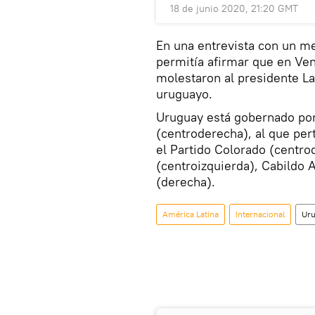
18 de junio 2020, 21:20 GMT
En una entrevista con un med
permitía afirmar que en Ven
molestaron al presidente Lac
uruguayo.
Uruguay está gobernado por 
(centroderecha), al que pe
el Partido Colorado (centro
(centroizquierda), Cabildo A
(derecha).
América Latina
Internacional
Ur