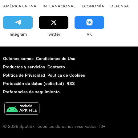
AMÉRICA LATINA
INTERNACIONAL
ECONOMÍA
DEFENSA
M
Telegram
Twitter
VK
Quiénes somos
Condiciones de Uso
Productos y servicios
Contacto
Política de Privacidad
Politica de Cookies
Protección de datos (solicitud)
RSS
Preferencias de seguimiento
© 2026 Sputnik Todos los derechos reservados. 18+