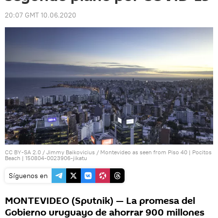
20:07 GMT 10.06.2020
CC BY-SA 2.0
/
Jimmy Baikovicius
/
Montevideo as seen from Piso 40 | Pocitos
Beach | 150804-0023906-jikatu
Síguenos en
MONTEVIDEO (Sputnik) — La promesa del
Gobierno uruguayo de ahorrar 900 millones