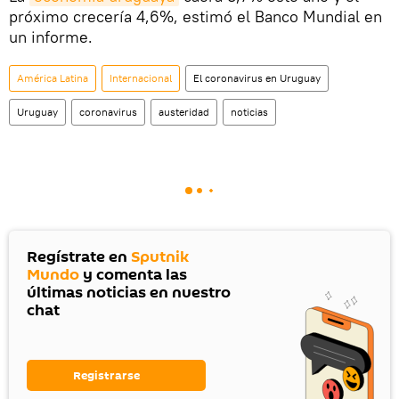
próximo crecería 4,6%, estimó el Banco Mundial en
un informe.
América Latina
Internacional
El coronavirus en Uruguay
Uruguay
coronavirus
austeridad
noticias
Regístrate en
Sputnik
Mundo
y comenta las
últimas noticias en nuestro
chat
Registrarse