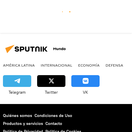
Mundo
AMÉRICA LATINA
INTERNACIONAL
ECONOMÍA
DEFENSA
M
Telegram
Twitter
VK
Quiénes somos
Condiciones de Uso
Productos y servicios
Contacto
Política de Privacidad
Politica de Cookies