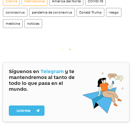
Ciencia
Internacional
América del Norte
COVID-19
coronavirus
pandemia de coronavirus
Donald Trump
riesgo
medicina
noticias
Síguenos en
Telegram
y te
mantendremos al tanto de
todo lo que pasa en el
mundo.
Unirme