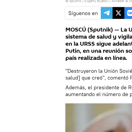
© Sputnik / Evgeny Biyatov
/
Acceder al c
Síguenos en
MOSCÚ (Sputnik) — La Un
sistema de salud y vigil
en la URSS sigue adelant
Putin, en una reunión so
país realizada en línea.
"Destruyeron la Unión Sovié
salud] que creó", comentó P
Además, el presidente de R
aumentando el número de pr