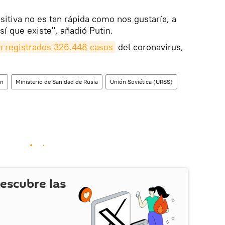
sitiva no es tan rápida como nos gustaría, a
sí que existe", añadió Putin.
n registrados 326.448 casos
del coronavirus,
in
Ministerio de Sanidad de Rusia
Unión Soviética (URSS)
escubre las