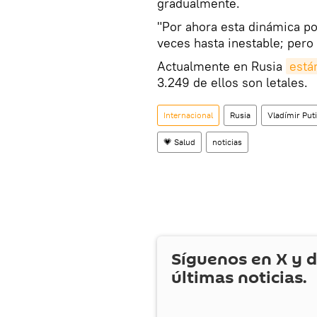
gradualmente.
"Por ahora esta dinámica po
veces hasta inestable; pero 
Actualmente en Rusia
está
3.249 de ellos son letales.
Internacional
Rusia
Vladímir Put
💗 Salud
noticias
Síguenos en
X
y d
últimas noticias.