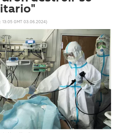
itario"
o:
13:05 GMT 03.06.2024
)