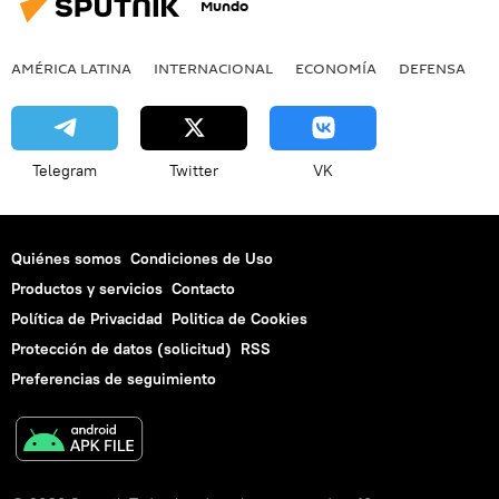
Mundo
AMÉRICA LATINA
INTERNACIONAL
ECONOMÍA
DEFENSA
M
Telegram
Twitter
VK
Quiénes somos
Condiciones de Uso
Productos y servicios
Contacto
Política de Privacidad
Politica de Cookies
Protección de datos (solicitud)
RSS
Preferencias de seguimiento