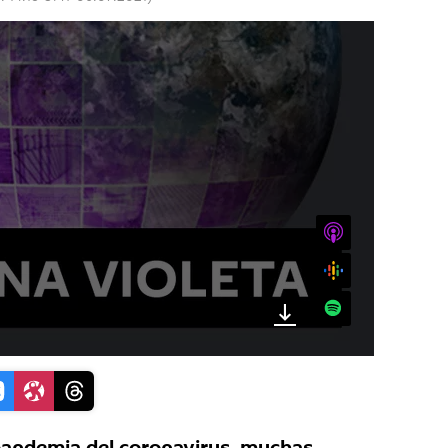
iTunes
Google
Spotify