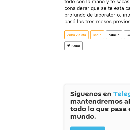
todo con la mano y te saca
considerar que se te está c
profundo de laboratorio, in
pasó los tres meses previos
Zona violeta
Radio
cabello
C
💗 Salud
Síguenos en
Tele
mantendremos al
todo lo que pasa 
mundo.