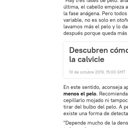
"Hay tres fases de pelo: an
última, el cabello empieza a
la fase anágena. Pero todo
variable, no es solo en oto
lavamos más el pelo y lo d
después porque queda más dé
Descubren cómo 
la calvicie
10 de octubre 2019, 15:00 GMT
En este sentido, aconseja a
menos el pelo
. Recomienda 
cepillarlo mojado ni tampoc
tirar del bulbo del pelo. A 
existe una forma de detectar
"Depende mucho de la densid