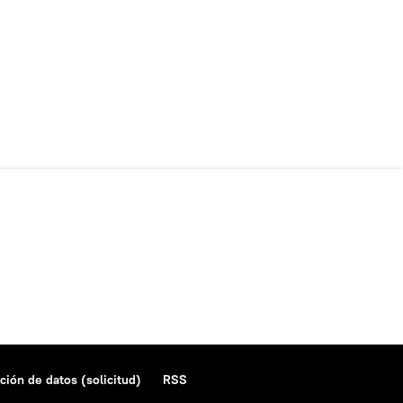
ción de datos (solicitud)
RSS