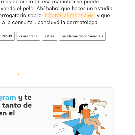
s más de cinco en esa maniobra se puede
ayendo el pelo. Ahí habrá que hacer un estudio
terrogatorio sobre
hábitos alimenticios
y qué
 a la consulta", concluyó la dermatóloga.
OVID-19
cuarentena
estrés
pandemia de coronavirus
gram
y te
 tanto de
en el