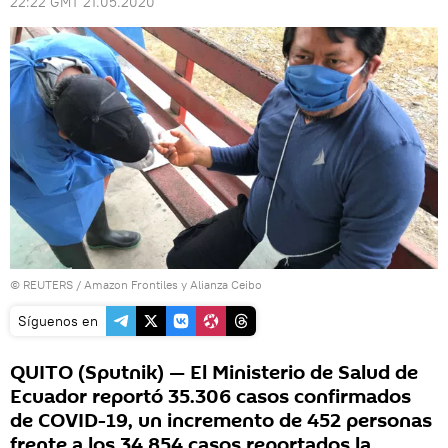
22:22 GMT 21.05.2020
©
REUTERS
/ Amazon Frontiles y Alianza Ceibo
Síguenos en
QUITO (Sputnik) — El Ministerio de Salud de
Ecuador reportó 35.306 casos confirmados
de COVID-19, un incremento de 452 personas
frente a los 34.854 casos reportados la