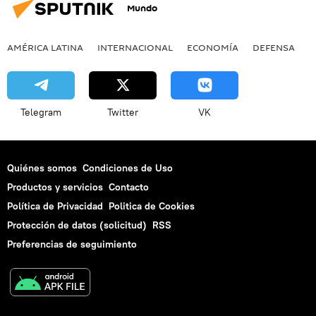
Mundo
AMÉRICA LATINA
INTERNACIONAL
ECONOMÍA
DEFENSA
M
Telegram
Twitter
VK
Quiénes somos
Condiciones de Uso
Productos y servicios
Contacto
Política de Privacidad
Politica de Cookies
Protección de datos (solicitud)
RSS
Preferencias de seguimiento