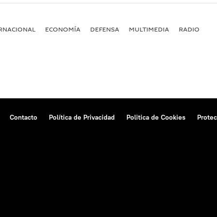
RNACIONAL
ECONOMÍA
DEFENSA
MULTIMEDIA
RADIO
Contacto
Política de Privacidad
Politica de Cookies
Protec