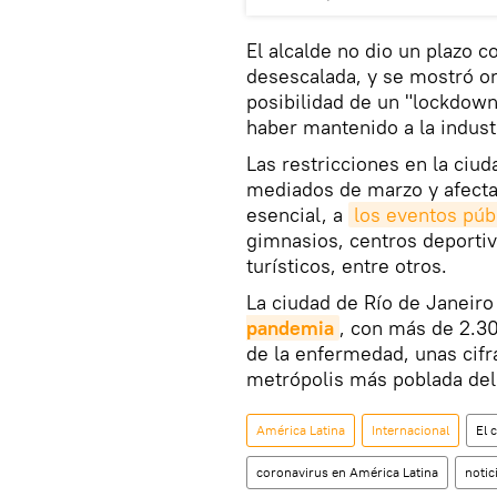
El alcalde no dio un plazo c
desescalada, y se mostró or
posibilidad de un "lockdown"
haber mantenido a la indust
Las restricciones en la ciu
mediados de marzo y afect
esencial, a
los eventos púb
gimnasios, centros deportiv
turísticos, entre otros.
La ciudad de Río de Janeiro
pandemia
, con más de 2.3
de la enfermedad, unas cifr
metrópolis más poblada del
América Latina
Internacional
El 
coronavirus en América Latina
notic