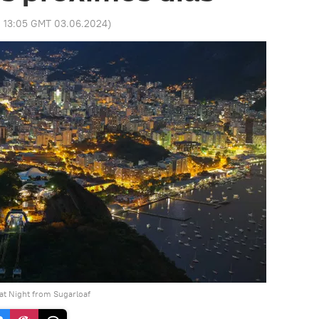
:
13:05 GMT 03.06.2024
)
 at Night from Sugarloaf