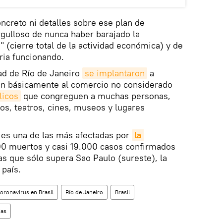
oncreto ni detalles sobre ese plan de
gulloso de nunca haber barajado la
 (cierre total de la actividad económica) y de
ria funcionando.
dad de Río de Janeiro
se implantaron
a
an básicamente al comercio no considerado
licos
que congreguen a muchas personas,
os, teatros, cines, museos y lugares
 es una de las más afectadas por
la 
00 muertos y casi 19.000 casos confirmados
as que sólo supera Sao Paulo (sureste), la
 país.
coronavirus en Brasil
Río de Janeiro
Brasil
ias