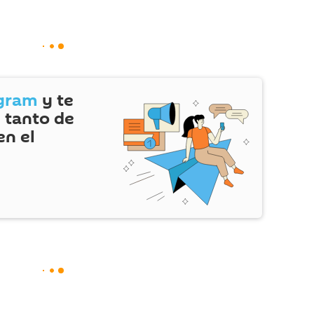
gram
y te
 tanto de
en el