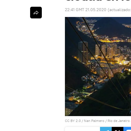
22:41 GMT 21.05.2020
(actualizado
CC BY 2.0
/
Nan Palmero
/
Rio de Janeiro