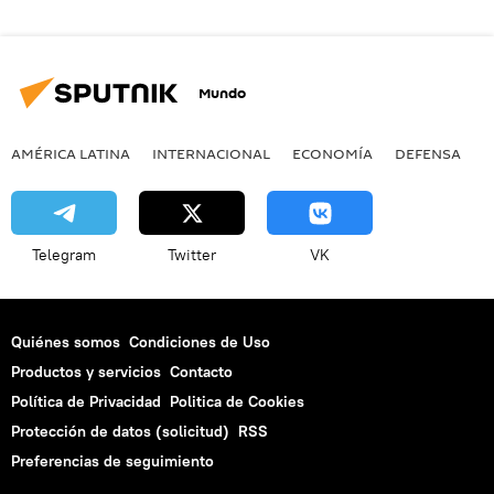
Mundo
AMÉRICA LATINA
INTERNACIONAL
ECONOMÍA
DEFENSA
M
Telegram
Twitter
VK
Quiénes somos
Condiciones de Uso
Productos y servicios
Contacto
Política de Privacidad
Politica de Cookies
Protección de datos (solicitud)
RSS
Preferencias de seguimiento