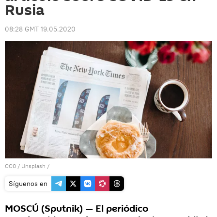
Rusia
08:28 GMT 19.05.2020
CC0
/
Unsplash
/
Síguenos en
MOSCÚ (Sputnik) — El periódico