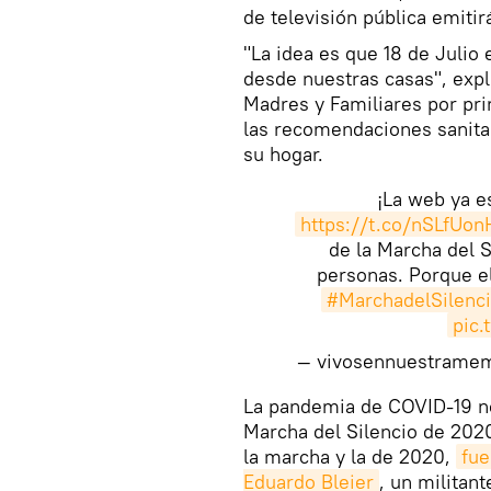
de televisión pública emiti
"La idea es que 18 de Julio
desde nuestras casas", expl
Madres y Familiares por pri
las recomendaciones sanitar
su hogar.
¡La web ya e
https://t.co/nSLfUon
de la Marcha del S
personas. Porque e
#MarchadelSilenc
pic.
— vivosennuestramem
La pandemia de COVID-19 no 
Marcha del Silencio de 2020
la marcha y la de 2020,
fue
Eduardo Bleier
, un militan