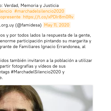
: Verdad, Memoria y Justicia
lencio
#marchadelsilencio2020
iopresente
https://t.co/xPDIr8m0Rv
.org.uy (@famidesa)
May 11, 2020
s y por todos lados la respuesta de la gente,
enorme participación pintando su margarita y
egrante de Familiares Ignacio Errandonea, al
dos también invitaron a la población a utilizar
artir fotografías y vídeos de sus
shtags #MarchadelSilencio2020 y
e.