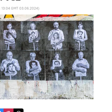
:
13:04 GMT 03.06.2024
)