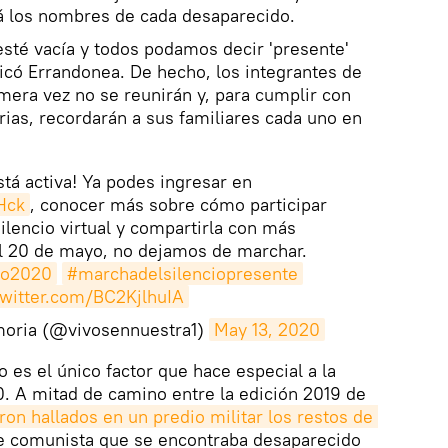
rá los nombres de cada desaparecido.
 esté vacía y todos podamos decir 'presente'
icó Errandonea. De hecho, los integrantes de
mera vez no se reunirán y, para cumplir con
ias, recordarán a sus familiares cada uno en
stá activa! Ya podes ingresar en
Hck
, conocer más sobre cómo participar
ilencio virtual y compartirla con más
l 20 de mayo, no dejamos de marchar.
io2020
#marchadelsilenciopresente
twitter.com/BC2KjlhuIA
oria (@vivosennuestra1)
May 13, 2020
es el único factor que hace especial a la
. A mitad de camino entre la edición 2019 de
ron hallados en un predio militar los restos de 
te comunista que se encontraba desaparecido