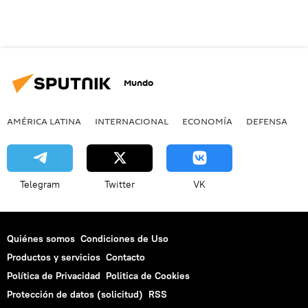
Mundo
AMÉRICA LATINA
INTERNACIONAL
ECONOMÍA
DEFENSA
M
Telegram
Twitter
VK
Quiénes somos
Condiciones de Uso
Productos y servicios
Contacto
Política de Privacidad
Politica de Cookies
Protección de datos (solicitud)
RSS