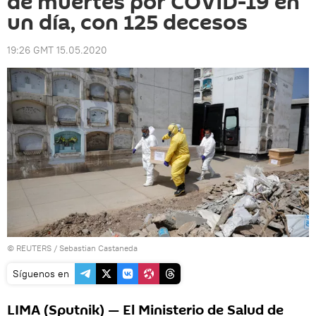
de muertes por COVID-19 en
un día, con 125 decesos
19:26 GMT 15.05.2020
©
REUTERS
/ Sebastian Castaneda
Síguenos en
LIMA (Sputnik) — El Ministerio de Salud de