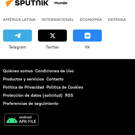
Mundo
AMÉRICA LATINA
INTERNACIONAL
ECONOMÍA
DEFENSA
M
Telegram
Twitter
VK
Quiénes somos
Condiciones de Uso
Productos y servicios
Contacto
Política de Privacidad
Politica de Cookies
Protección de datos (solicitud)
RSS
Preferencias de seguimiento