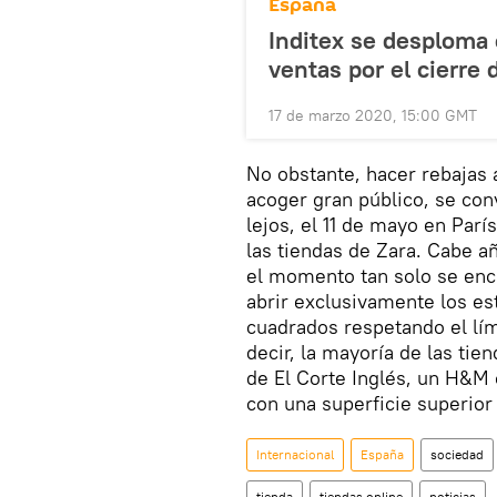
España
Inditex se desploma 
ventas por el cierre 
17 de marzo 2020, 15:00 GMT
No obstante, hacer rebajas 
acoger gran público, se con
lejos, el 11 de mayo en Parí
las tiendas de Zara. Cabe añ
el momento tan solo se encu
abrir exclusivamente los e
cuadrados respetando el lí
decir, la mayoría de las ti
de El Corte Inglés, un H&M 
con una superficie superior 
Internacional
España
sociedad
tienda
tiendas online
noticias