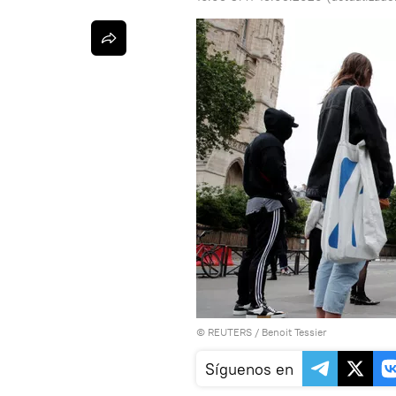
©
REUTERS
/ Benoit Tessier
Síguenos en