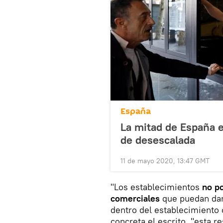
España
La mitad de España 
de desescalada
11 de mayo 2020, 13:47 GMT
"Los establecimientos
no po
comerciales
que puedan dar 
dentro del establecimiento
concreta el escrito, "esta re