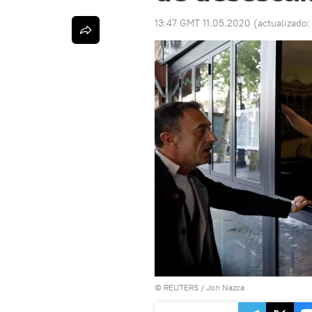
13:47 GMT 11.05.2020
(actualizado
©
REUTERS
/ Jon Nazca