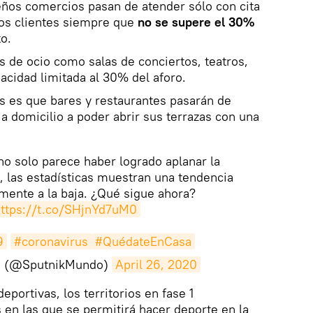
os comercios pasan de atender sólo con cita
rios clientes siempre que
no se supere el 30%
o.
s de ocio como salas de conciertos, teatros,
cidad limitada al 30% del aforo.
 es que bares y restaurantes pasarán de
 domicilio a poder abrir sus terrazas con una
o solo parece haber logrado aplanar la
 las estadísticas muestran una tendencia
mente a la baja. ¿Qué sigue ahora?
ttps://t.co/SHjnYd7uM0
9
#coronavirus
#QuédateEnCasa
o (@SputnikMundo)
April 26, 2020
deportivas, los territorios en fase 1
 en las que se permitirá hacer deporte en la