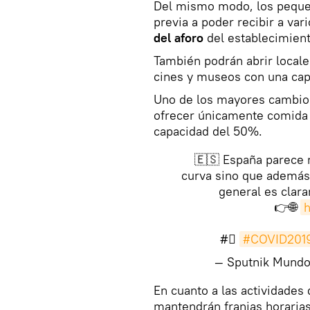
Del mismo modo, los pequeñ
previa a poder recibir a va
del aforo
del establecimient
También podrán abrir locale
cines y museos con una capa
Uno de los mayores cambios
ofrecer únicamente comida a
capacidad del 50%.
🇪🇸 España parece n
curva sino que además,
general es clara
👉🌐
h
#⃣
#COVID201
— Sputnik Mund
​En cuanto a las actividades 
mantendrán franjas horarias