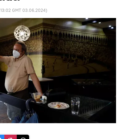
:
13:02 GMT 03.06.2024
)