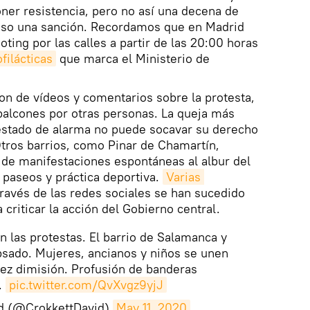
oner resistencia, pero no así una decena de
uso una sanción. Recordamos que en Madrid
oting por las calles a partir de las 20:00 horas
filácticas
que marca el Ministerio de
ron de vídeos y comentarios sobre la protesta,
balcones por otras personas. La queja más
 estado de alarma no puede socavar su derecho
Otros barrios, como Pinar de Chamartín,
 de manifestaciones espontáneas al albur del
s paseos y práctica deportiva.
Varias 
ravés de las redes sociales se han sucedido
criticar la acción del Gobierno central.
n las protestas. El barrio de Salamanca y
psado. Mujeres, ancianos y niños se unen
hez dimisión. Profusión de banderas
.
pic.twitter.com/QvXvgz9yjJ
d (@CrokkettDavid)
May 11, 2020