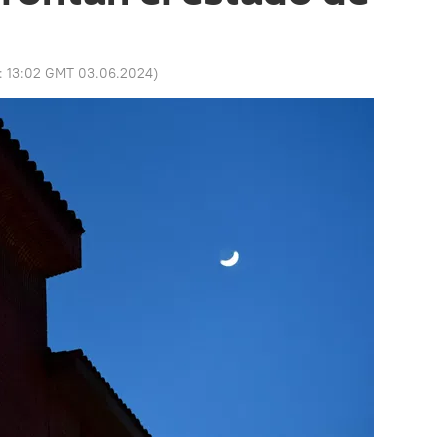
o:
13:02 GMT 03.06.2024
)