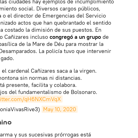
s las ciudades hay ejemplos de incumplimiento
miento social. Diversos cargos públicos,
 o el director de Emergencias del Servicio
onizado actos que han quebrantado el sentido
a costado la dimisión de sus puestos. En
io Cañizares incluso
congregó a un grupo
de
basílica de la Mare de Déu para mostrar la
Desamparados. La policía tuvo que intervenir
igado.
el cardenal Cañizares saca a la virgen.
ontona sin normas ni distancias.
tá presente, facilita y colabora.
ejos del fundamentalismo de Bolsonaro.
witter.com/qH6NXCmVqX
oniaVivasRive3)
May 10, 2020
mino
larma y sus sucesivas prórrogas está