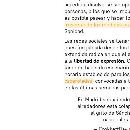
accedió a disolverse sin op
personas, a los que se imp
es posible pasear y hacer fo
respetando las medidas pro
Sanidad.
Las redes sociales se llena
pues fue jaleada desde los 
extendida radica en que el
a la
libertad de expresión
. 
también han sido escenario
horario establecido para lo
caceroladas
convocadas a t
en las últimas semanas para 
En Madrid se extiende
alrededores está cola
al grito de:Sánc
nacionales.
— CrokkettDavi