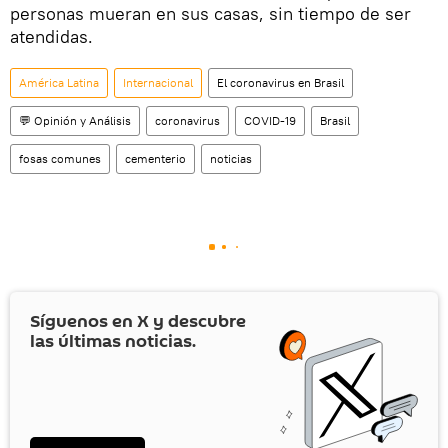
personas mueran en sus casas, sin tiempo de ser
atendidas.
América Latina
Internacional
El coronavirus en Brasil
💬 Opinión y Análisis
coronavirus
COVID-19
Brasil
fosas comunes
cementerio
noticias
Síguenos en
X
y descubre
las últimas noticias.