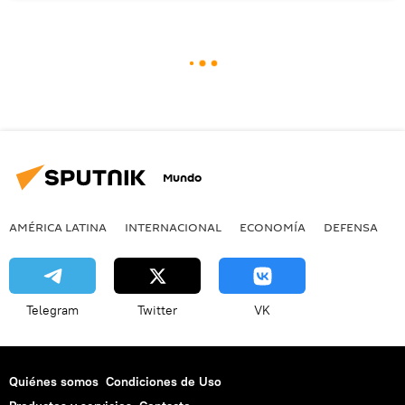
Mundo
AMÉRICA LATINA
INTERNACIONAL
ECONOMÍA
DEFENSA
M
Telegram
Twitter
VK
Quiénes somos
Condiciones de Uso