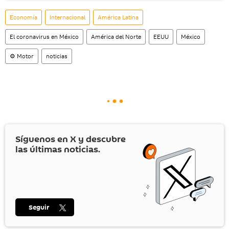
Economía
Internacional
América Latina
El coronavirus en México
América del Norte
EEUU
México
⚙️ Motor
noticias
Síguenos en
X
y descubre
las últimas noticias.
Seguir