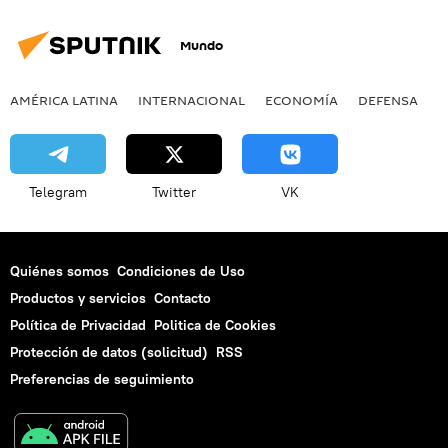
Mundo
AMÉRICA LATINA
INTERNACIONAL
ECONOMÍA
DEFENSA
M
Telegram
Twitter
VK
Quiénes somos
Condiciones de Uso
Productos y servicios
Contacto
Política de Privacidad
Politica de Cookies
Protección de datos (solicitud)
RSS
Preferencias de seguimiento