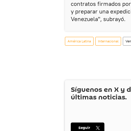
contratos firmados por
y preparar una expedici
Venezuela", subrayó.
América Latina
Internacional
Ven
Síguenos en
X
y d
últimas noticias.
Seguir