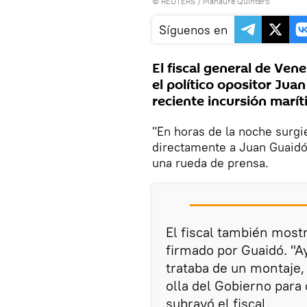
©
REUTERS
/ Manaure Quintero
Síguenos en
El fiscal general de Ven
el político opositor Jua
reciente incursión marít
"En horas de la noche surg
directamente a Juan Guaidó 
una rueda de prensa.
El fiscal también mos
firmado por Guaidó. "A
trataba de un montaje,
olla del Gobierno para
subrayó el fiscal.