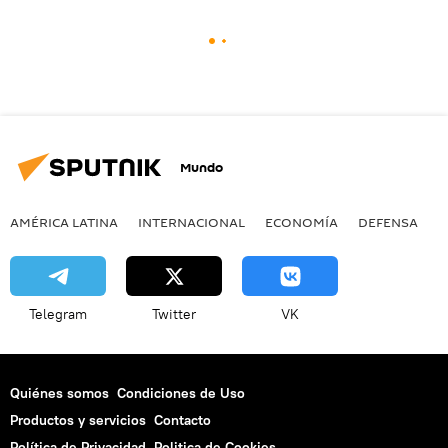
Mundo
AMÉRICA LATINA
INTERNACIONAL
ECONOMÍA
DEFENSA
M
Telegram
Twitter
VK
Quiénes somos
Condiciones de Uso
Productos y servicios
Contacto
Política de Privacidad
Politica de Cookies