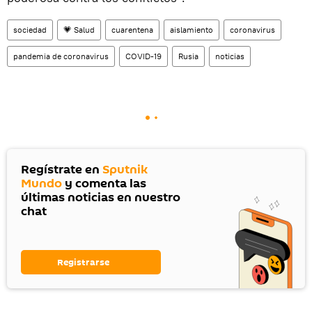
sociedad
💗 Salud
cuarentena
aislamiento
coronavirus
pandemia de coronavirus
COVID-19
Rusia
noticias
Regístrate en
Sputnik
Mundo
y comenta las
últimas noticias en nuestro
chat
Registrarse