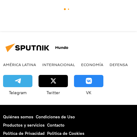
Mundo
AMÉRICA LATINA
INTERNACIONAL
ECONOMÍA
DEFENSA
M
Telegram
Twitter
VK
Quiénes somos
Condiciones de Uso
Productos y servicios
Contacto
Política de Privacidad
Politica de Cookies