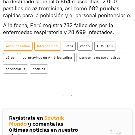
ha destinado al penal 5.864 mascarillas, 2.000
pastillas de azitromicina, así como 682 pruebas
rápidas para la población y el personal penitenciario.
A la fecha, Perú registra 782 fallecidos por la
enfermedad respiratoria y 28.699 infectados.
América Latina
Internacional
Perú
motín
COVID-19
cárcel
coronavirus en América Latina
pandemia de coronavirus
coronavirus
noticias
Regístrate en
Sputnik
Mundo
y comenta las
últimas noticias en nuestro