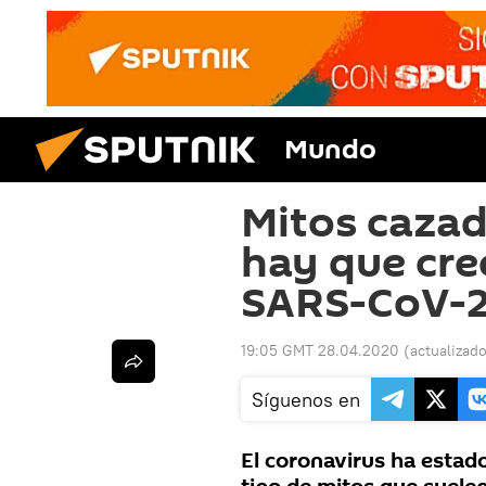
Mundo
Mitos cazad
hay que cre
SARS-CoV-
19:05 GMT 28.04.2020
(actualizad
Síguenos en
El coronavirus ha estad