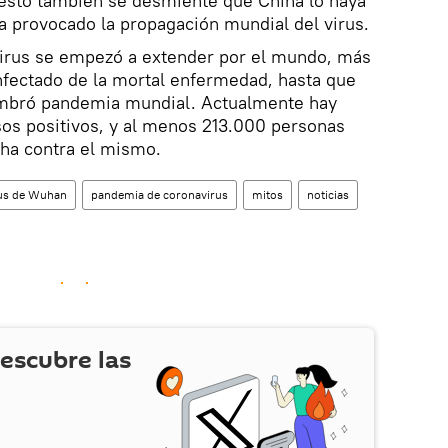
n esto también se desmiente que China lo haya
a provocado la propagación mundial del virus.
irus se empezó a extender por el mundo, más
nfectado de la mortal enfermedad, hasta que
ombró pandemia mundial. Actualmente hay
sos positivos, y al menos 213.000 personas
cha contra el mismo.
us de Wuhan
pandemia de coronavirus
mitos
noticias
escubre las