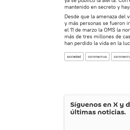
ya se publicó la alerta. Co
mantenido en secreto y hay
Desde que la amenaza del v
y más personas se fueron i
el 11 de marzo la OMS la n
más de tres millones de ca
han perdido la vida en la lu
sociedad
coronavirus
coronavir
Síguenos en
X
y d
últimas noticias.