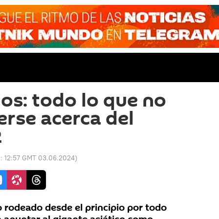
os: todo lo que no
erse acerca del
2
o:
12:57 GMT 03.06.2024
)
o rodeado desde el principio por todo