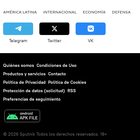
AMÉRICA LATINA
INTERNACIONAL
ECONOMÍA
DEFENSA
M
Telegram
Twitter
VK
Quiénes somos
Condiciones de Uso
Productos y servicios
Contacto
Política de Privacidad
Politica de Cookies
Protección de datos (solicitud)
RSS
Preferencias de seguimiento
© 2026 Sputnik Todos los derechos reservados. 18+